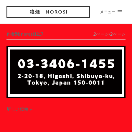
狼煙 NOROSI
メニュー
作者別: norosi1217
2ページ/2ページ
新しい投稿 »