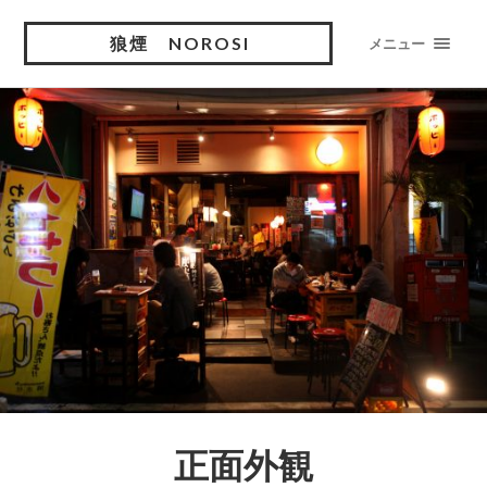
狼煙 NOROSI
メニュー
正面外観